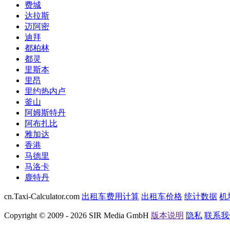
费城
达拉斯
迈阿密
迪拜
都柏林
都灵
里斯本
里昂
里约热内卢
釜山
阿姆斯特丹
阿布扎比
雅加达
香港
马德里
马洛卡
鹿特丹
cn.Taxi-Calculator.com
出租车费用计算
出租车价格
统计数据
机
Copyright © 2009 - 2026 SIR Media GmbH
版本说明
隐私
联系我