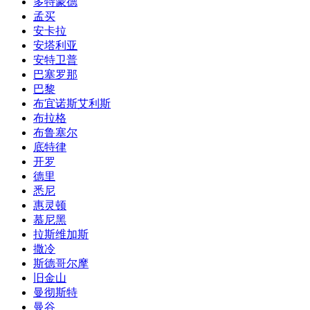
多特蒙德
孟买
安卡拉
安塔利亚
安特卫普
巴塞罗那
巴黎
布宜诺斯艾利斯
布拉格
布鲁塞尔
底特律
开罗
德里
悉尼
惠灵顿
慕尼黑
拉斯维加斯
撒冷
斯德哥尔摩
旧金山
曼彻斯特
曼谷