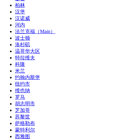
柏林
汉堡
汉诺威
河内
法兰克福（Main）
波士顿
洛杉矶
温哥华大区
特拉维夫
科隆
米兰
约翰内斯堡
纽约市
维也纳
罗马
胡志明市
芝加哥
苏黎世
萨格勒布
蒙特利尔
西雅图