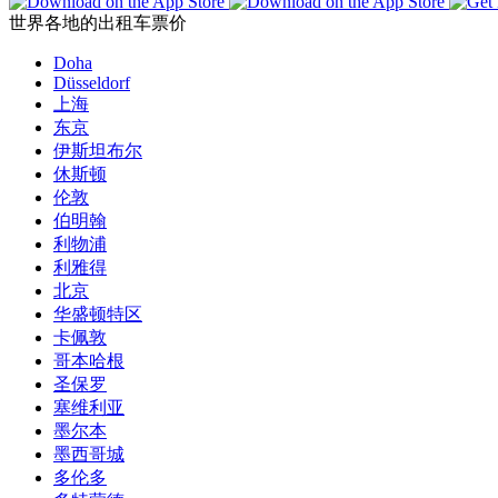
世界各地的出租车票价
Doha
Düsseldorf
上海
东京
伊斯坦布尔
休斯顿
伦敦
伯明翰
利物浦
利雅得
北京
华盛顿特区
卡佩敦
哥本哈根
圣保罗
塞维利亚
墨尔本
墨西哥城
多伦多