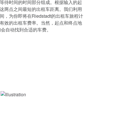
等待时间的时间部分组成。根据输入的起
这两点之间最短的出租车距离。我们利用
为你即将在Riedstadt的出租车旅程计
有效的出租车费率。当然，起点和终点地
。我们会自动找到合适的车费。