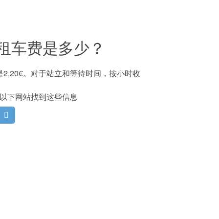
t的出租车费是多少？
是2,20€。对于站立和等待时间，按小时收
以下网站找到这些信息
页