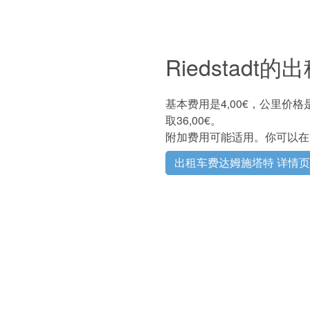
Riedstad
基本费用是4,00€，公里价格
取36,00€。
附加费用可能适用。你可以在
出租车费达姆施塔特 详情