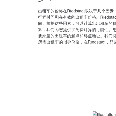
出租车的价格在Riedstadt取决于几个
行程时间和在有效的出租车价格。Riedst
间。根据这些因素，可以计算出出租车的
算，我们为您提供了免费计算的可能性。
要乘坐的出租车的起点和终点地址。我们
所需出租车的指导价格，在Riedstadt，