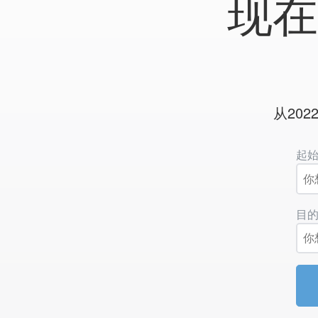
现在
从20
起
目