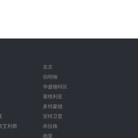
东京
伯明翰
华盛顿特区
塞维利亚
多特蒙德
亚
安特卫普
斯艾利斯
布拉格
德里