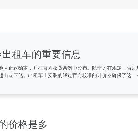
t乘坐出租车的重要信息
地区正式确定，并在官方收费条例中公布。除非另有规定，否则
超出或压低。出租车上安装的经过官方校准的计价器确保了这一
租车的价格是多