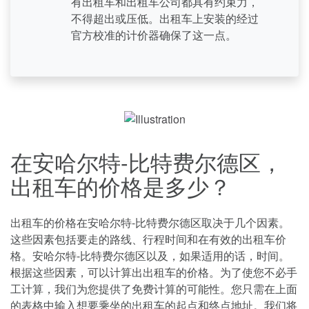
有出租车和出租车公司都具有约束力，
不得超出或压低。出租车上安装的经过
官方校准的计价器确保了这一点。
在安哈尔特-比特费尔德区，
出租车的价格是多少？
出租车的价格在安哈尔特-比特费尔德区取决于几个因素。
这些因素包括要走的路线、行程时间和在有效的出租车价
格。安哈尔特-比特费尔德区以及，如果适用的话，时间。
根据这些因素，可以计算出出租车的价格。为了使您不必手
工计算，我们为您提供了免费计算的可能性。您只需在上面
的表格中输入想要乘坐的出租车的起点和终点地址。我们将