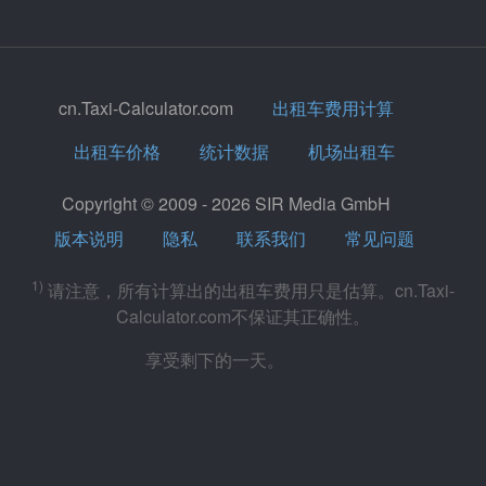
cn.Taxi-Calculator.com
出租车费用计算
出租车价格
统计数据
机场出租车
Copyright © 2009 - 2026 SIR Media GmbH
版本说明
隐私
联系我们
常见问题
1)
请注意，所有计算出的出租车费用只是估算。cn.Taxi-
Calculator.com不保证其正确性。
享受剩下的一天。
google