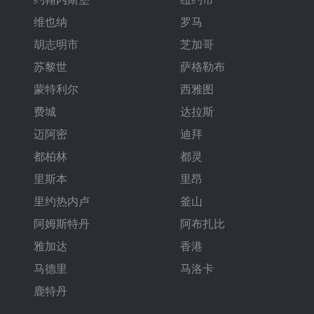
维也纳
罗马
胡志明市
芝加哥
苏黎世
萨格勒布
蒙特利尔
西雅图
费城
达拉斯
迈阿密
迪拜
都柏林
都灵
里斯本
里昂
里约热内卢
釜山
阿姆斯特丹
阿布扎比
雅加达
香港
马德里
马洛卡
鹿特丹