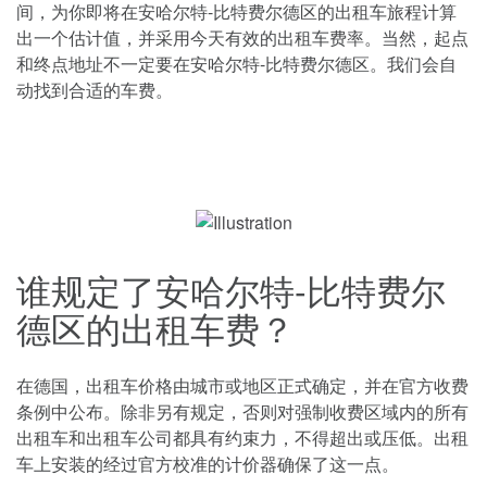
间，为你即将在安哈尔特-比特费尔德区的出租车旅程计算
出一个估计值，并采用今天有效的出租车费率。当然，起点
和终点地址不一定要在安哈尔特-比特费尔德区。我们会自
动找到合适的车费。
谁规定了安哈尔特-比特费尔
德区的出租车费？
在德国，出租车价格由城市或地区正式确定，并在官方收费
条例中公布。除非另有规定，否则对强制收费区域内的所有
出租车和出租车公司都具有约束力，不得超出或压低。出租
车上安装的经过官方校准的计价器确保了这一点。