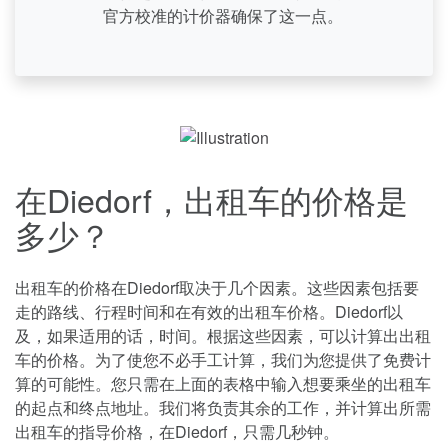
官方校准的计价器确保了这一点。
在Diedorf，出租车的价格是
多少？
出租车的价格在Diedorf取决于几个因素。这些因素包括要
走的路线、行程时间和在有效的出租车价格。Diedorf以
及，如果适用的话，时间。根据这些因素，可以计算出出租
车的价格。为了使您不必手工计算，我们为您提供了免费计
算的可能性。您只需在上面的表格中输入想要乘坐的出租车
的起点和终点地址。我们将负责其余的工作，并计算出所需
出租车的指导价格，在Diedorf，只需几秒钟。