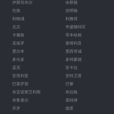
伊斯坦布尔
休斯顿
伦敦
伯明翰
利物浦
利雅得
北京
华盛顿特区
卡佩敦
哥本哈根
圣保罗
塞维利亚
墨尔本
墨西哥城
多伦多
多特蒙德
孟买
安卡拉
安塔利亚
安特卫普
巴塞罗那
巴黎
布宜诺斯艾利斯
布拉格
布鲁塞尔
底特律
开罗
德里