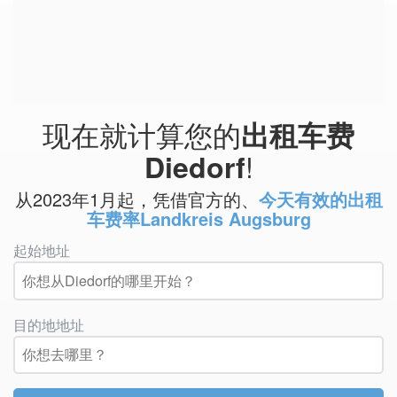
现在就计算您的
出租车费
!
Diedorf
从2023年1月起，凭借官方的、
今天有效的出租
车费率Landkreis Augsburg
起始地址
目的地地址