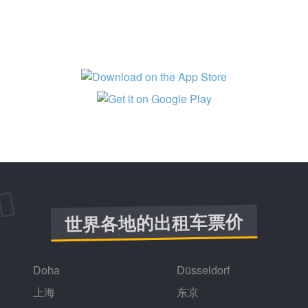
世界各地的出租车票价
Doha
Düsseldorf
上海
东京