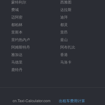
蒙特利尔
西雅图
费城
达拉斯
迈阿密
迪拜
都柏林
都灵
里斯本
里昂
里约热内卢
釜山
阿姆斯特丹
阿布扎比
雅加达
香港
马德里
马洛卡
鹿特丹
cn.Taxi-Calculator.com
出租车费用计算