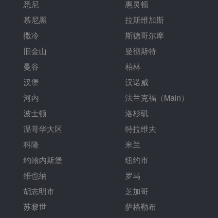
悉尼
惠灵顿
慕尼黑
拉斯维加斯
撒冷
斯德哥尔摩
旧金山
曼彻斯特
曼谷
柏林
汉堡
汉诺威
河内
法兰克福（Main）
波士顿
洛杉矶
温哥华大区
特拉维夫
科隆
米兰
约翰内斯堡
纽约市
维也纳
罗马
胡志明市
芝加哥
苏黎世
萨格勒布